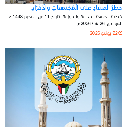
خَطَرُ الْفَسَادِ عَلَى الْمُجْتَمَعَاتِ وَالْأَفْرَادِ
خطبة الجمعة المذاعة والموزعة بتاريخ 11 من المحرم 1448هـ
الموافق 26 /6 / 2026م
22 يونيو 2026