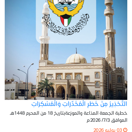
التَّحْذِيرُ مِنْ خَطَرِ الْمُخَدِّرَاتِ وَالْمُسْكِرَاتِ
خطبة الجمعة المذاعة والموزعةبتاريخ 18 من المحرم 1448هـ
الموافق 7/3/ 2026م
03 يوليو 2026