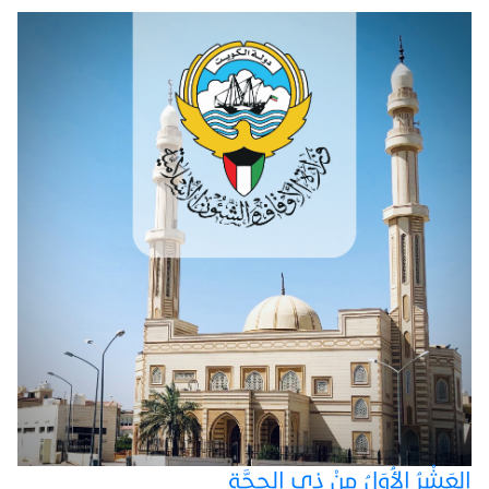
العَشْرُ الأُوَلُ مِنْ ذِي الحِجَّةِ