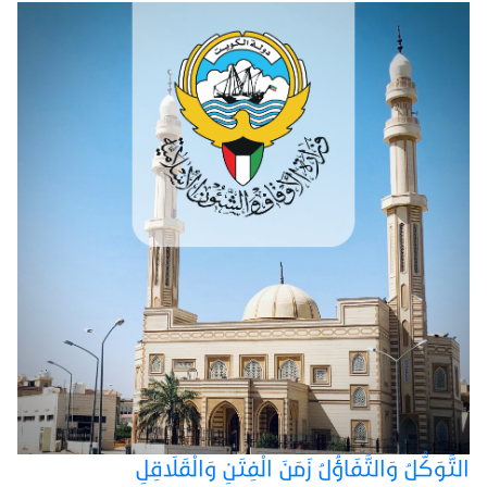
التَّوَكُّلُ وَالتَّفَاؤُلُ زَمَنَ الْفِتَنِ وَالْقَلَاقِلِ