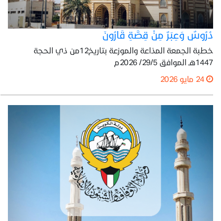
دُرُوسٌ وَعِبَرٌ مِنْ قِصَّةِ قَارُونَ
خطبة الجمعة المذاعة والموزعة بتاريخ12من ذي الحجة
1447هـ الموافق 29/5/ 2026م
24 مايو 2026