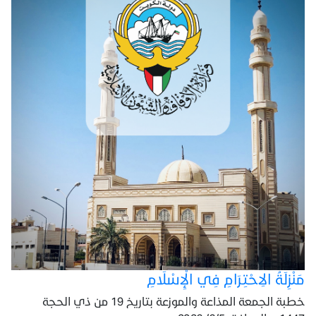
مَنْزِلَةُ الِاحْتِرَامِ فِي الْإِسْلَامِ
خطبة الجمعة المذاعة والموزعة بتاريخ 19 من ذي الحجة