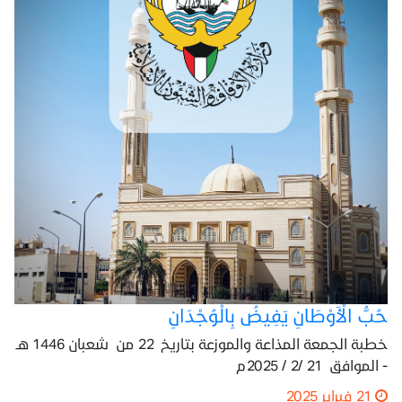
حُبُّ الْأَوْطَانِ يَفِيضُ بِالْوُجْدَانِ
خطبة الجمعة المذاعة والموزعة بتاريخ 22 من شعبان 1446 هـ
- الموافق 21 /2 / 2025م
21 فبراير 2025