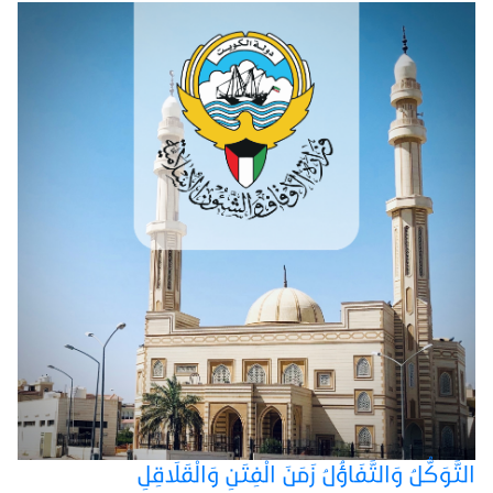
التَّوَكُّلُ وَالتَّفَاؤُلُ زَمَنَ الْفِتَنِ وَالْقَلَاقِلِ