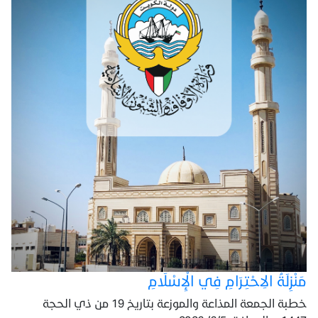
مَنْزِلَةُ الِاحْتِرَامِ فِي الْإِسْلَامِ
خطبة الجمعة المذاعة والموزعة بتاريخ 19 من ذي الحجة