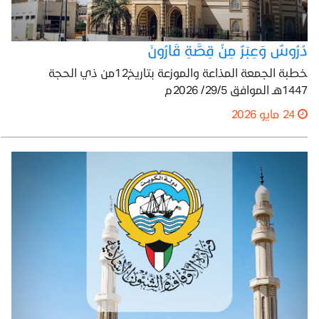
دُرُوسٌ وَعِبَرٌ مِنْ قِصَّةِ قَارُونَ
خطبة الجمعة المذاعة والموزعة بتاريخ12من ذي الحجة
1447هـ الموافق 29/5/ 2026م
24 مايو 2026