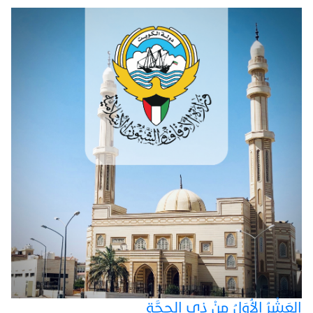
العَشْرُ الأُوَلُ مِنْ ذِي الحِجَّةِ