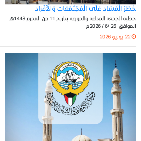
خَطَرُ الْفَسَادِ عَلَى الْمُجْتَمَعَاتِ وَالْأَفْرَادِ
خطبة الجمعة المذاعة والموزعة بتاريخ 11 من المحرم 1448هـ
الموافق 26 /6 / 2026م
22 يونيو 2026