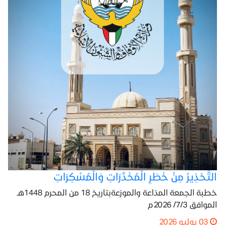
التَّحْذِيرُ مِنْ خَطَرِ الْمُخَدِّرَاتِ وَالْمُسْكِرَاتِ
خطبة الجمعة المذاعة والموزعةبتاريخ 18 من المحرم 1448هـ
الموافق 7/3/ 2026م
03 يوليو 2026