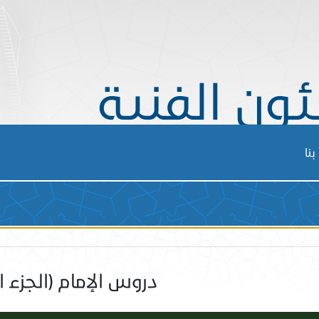
ئون الفنية
نا
دروس الإمام (الجزء ا