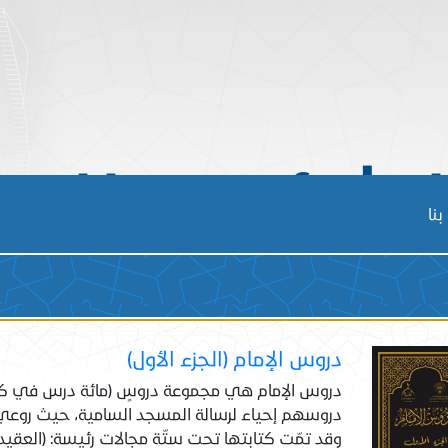
الشئون الف
نا
دروس الإمام (الجزء الأول)
دروس الإمام هي مجموعة دروسٍ (مائة درس في كل 
دروسهم إحياء لرسالة المسجد السامية، حيث روعي
وقد تمّت كتابتها تحت ستّة مجالات رئيسة: (العقيدة،