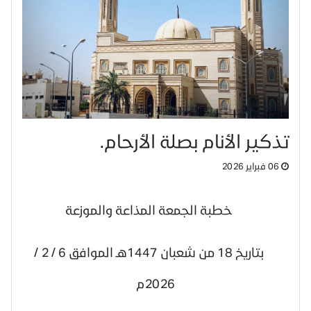
تذكير الأنام بصلة الأرحام.
06 فبراير 2026
خطبة الجمعة المذاعة والموزعة
بتاريخ 18 من شعبان
1447
هـ الموافق 6 / 2 /
2026م