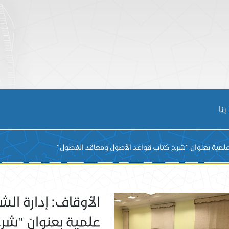
 الشئون 
نا
 علمية بعنوان "شرح كتاب قواعد الأصول ومعاقد الفصول"
الأوقاف: إدارة ال
علمية بعنوان "شر